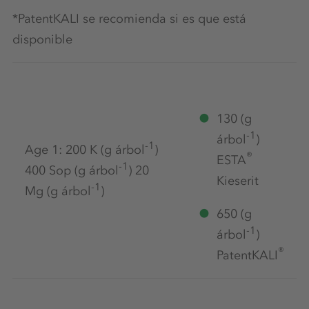
*PatentKALI se recomienda si es que está
disponible
130 (g
-1
árbol
)
-1
Age 1: 200 K (g árbol
)
®
ESTA
-1
400 Sop (g árbol
) 20
Kieserit
-1
Mg (g árbol
)
650 (g
-1
árbol
)
®
PatentKALI