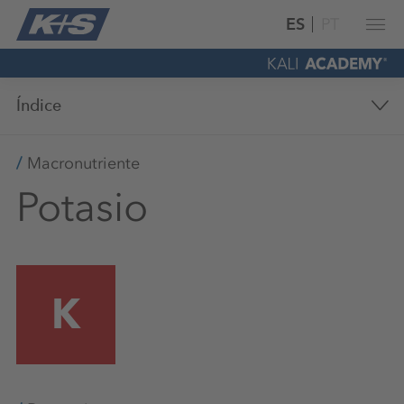
ES
PT
Índice
Macronutriente
Potasio
K