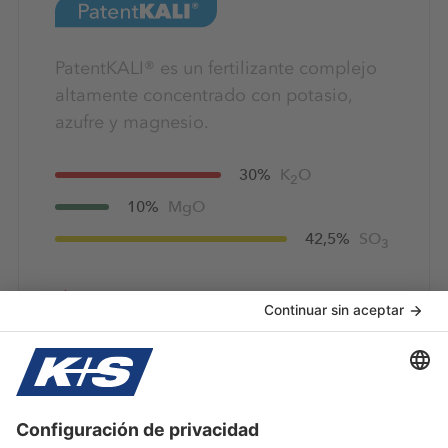
PatentKALI® es un fertilizante complejo
altamente concentrado con potasio,
azufre y magnesio.
30%
K
O
2
10%
MgO
42,5%
SO
3