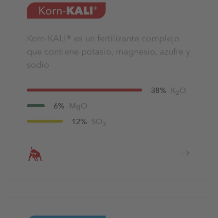
Korn-KALI® es un fertilizante complejo
que contiene potasio, magnesio, azufre y
sodio
38%
K
O
2
6%
MgO
12%
SO
3