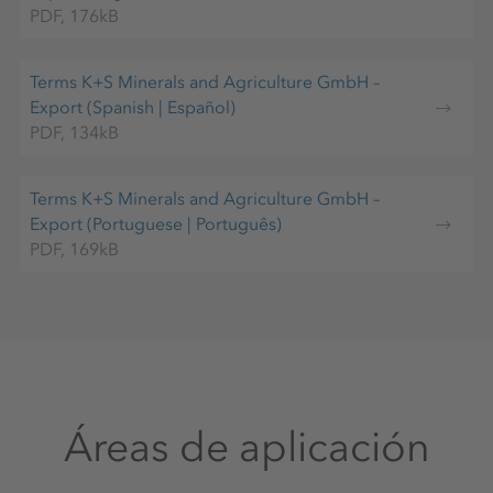
PDF, 176kB
Epsom de calidad alimentaria – NUTRIKS Epsom –
utilizando tecnologías modernas.
Terms K+S Minerals and Agriculture GmbH –
Export (Spanish | Español)
PDF, 134kB
Terms K+S Minerals and Agriculture GmbH –
Export (Portuguese | Português)
PDF, 169kB
Áreas de aplicación