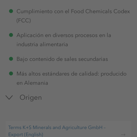
Cumplimiento con el Food Chemicals Codex
(FCC)
Aplicación en diversos procesos en la
industria alimentaria
Bajo contenido de sales secundarias
Más altos estándares de calidad: producido
en Alemania
Origen
Extraemos nuestra materia prima de sulfato de
magnesio de alta calidad de nuestras propias
Terms K+S Minerals and Agriculture GmbH –
minas en Alemania, y la refinamos en sal de
Export (English)