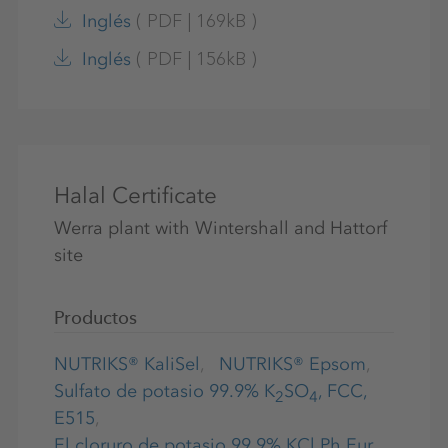
(
PDF
|
169kB
)
Inglés
(
PDF
|
156kB
)
Inglés
Halal Certificate
Werra plant with Wintershall and Hattorf
site
Productos
NUTRIKS® KaliSel
NUTRIKS® Epsom
Sulfato de potasio 99.9% K
SO
, FCC,
2
4
E515
El cloruro de potasio 99.9% KCl Ph.Eur.,