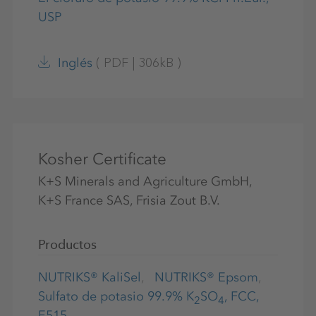
USP
(
PDF
|
306kB
)
Inglés
Kosher Certificate
K+S Minerals and Agriculture GmbH,
K+S France SAS, Frisia Zout B.V.
Productos
NUTRIKS® KaliSel
NUTRIKS® Epsom
Sulfato de potasio 99.9% K
SO
, FCC,
2
4
E515